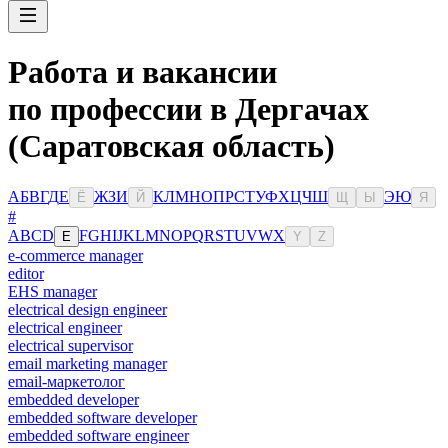
Работа и вакансии
по профессии в Дергачах
(Саратовская область)
А
Б
В
Г
Д
Е
Ж
З
И
К
Л
М
Н
О
П
Р
С
Т
У
Ф
Х
Ц
Ч
Ш
Э
Ю
Ё
Й
Щ
Ы
Я
#
A
B
C
D
F
G
H
I
J
K
L
M
N
O
P
Q
R
S
T
U
V
W
X
E
Y
Z
e-commerce manager
editor
EHS manager
electrical design engineer
electrical engineer
electrical supervisor
email marketing manager
email-маркетолог
embedded developer
embedded software developer
embedded software engineer