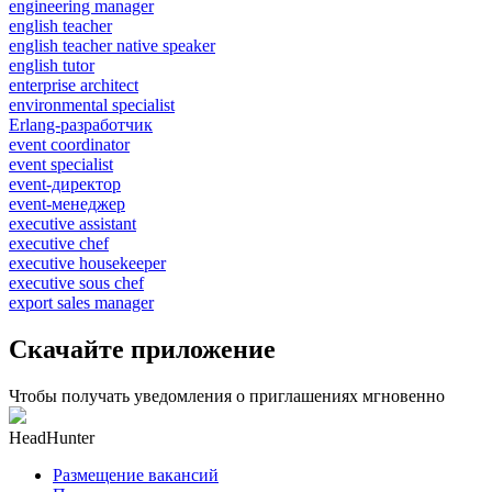
engineering manager
english teacher
english teacher native speaker
english tutor
enterprise architect
environmental specialist
Erlang-разработчик
event coordinator
event specialist
event-директор
event-менеджер
executive assistant
executive chef
executive housekeeper
executive sous chef
export sales manager
Скачайте приложение
Чтобы получать уведомления о приглашениях мгновенно
HeadHunter
Размещение вакансий